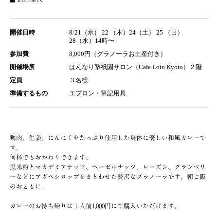
開催日時
8/21（水） 22 （木）24（土） 25 （日）
28（水）14時〜
参加費
8,000円（グラノーラお土産付き）
開催場所
はんなり塾祇園サロン（Cafe Loto Kyoto）２階
定員
３名様
準備するもの
エプロン・筆記用具
鶏肉、生姜、にんにくをたっぷり使用した身体に優しい和風カレーで
す。
何杯でもおかわりできます。
黒米粉とマカデミアナッツ、ヘーゼルナッツ、レーズン、クランベリ
ーなどにアガペシロップをまとわせた贅沢なグラノーラです。朝ご飯
のおともに。
カレーのお持ち帰りは１人前1,000円にて購入いただけます。